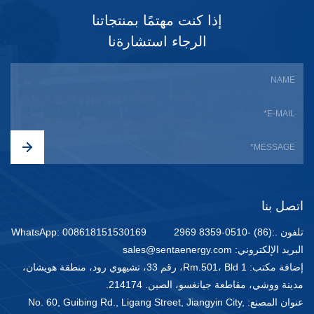
إذا كنت مهتمًا بمنتجاتنا
الرجاء استشارةنا
اتصل بنا
تلفون .:(86) -0510-8359 2969
WhatsApp: 008618151530169
البريد الإلكتروني: sales@sentaenergy.com
إضافة مكتب: Rm.501، Bld 1، رقم 33، تشيهوي رود، منطقة هويشان،
مدينة ووشي، مقاطعة جيانغسو، الصين. 214174.
عنوان المصنع: No. 60, Guibing Rd., Ligang Street, Jiangyin City,