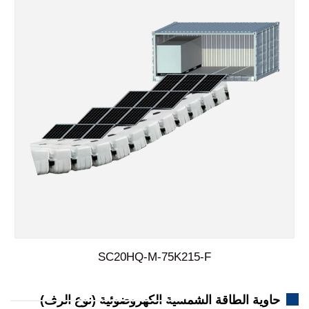
SC20HQ-M-75K215-F
حاوية الطاقة الشمسية الكهروضوئية (نوع الرف)