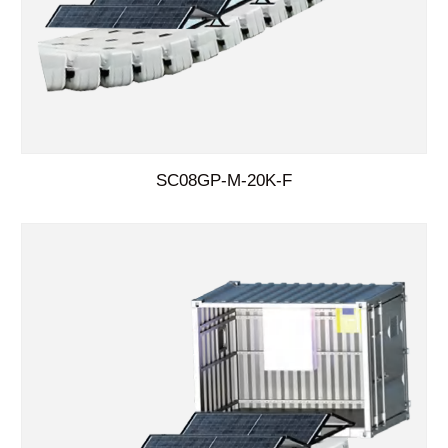
SC08GP-M-20K-F