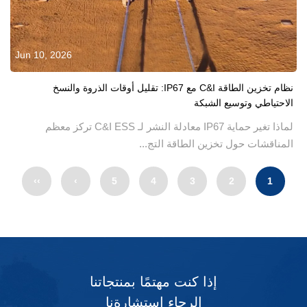
Jun 10, 2026
نظام تخزين الطاقة C&I مع IP67: تقليل أوقات الذروة والنسخ
الاحتياطي وتوسيع الشبكة
لماذا تغير حماية IP67 معادلة النشر لـ C&I ESS تركز معظم
المناقشات حول تخزين الطاقة التج...
››
›
5
4
3
2
1
إذا كنت مهتمًا بمنتجاتنا
الرجاء استشارةنا