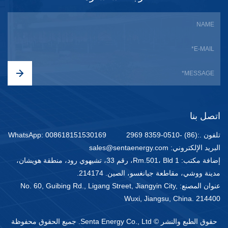
اتصل بنا
تلفون .:(86) -0510-8359 2969
WhatsApp: 008618151530169
البريد الإلكتروني: sales@sentaenergy.com
إضافة مكتب: Rm.501، Bld 1، رقم 33، تشيهوي رود، منطقة هويشان،
مدينة ووشي، مقاطعة جيانغسو، الصين. 214174.
عنوان المصنع: No. 60, Guibing Rd., Ligang Street, Jiangyin City,
Wuxi, Jiangsu, China. 214400
حقوق الطبع والنشر © Senta Energy Co., Ltd. جميع الحقوق محفوظة